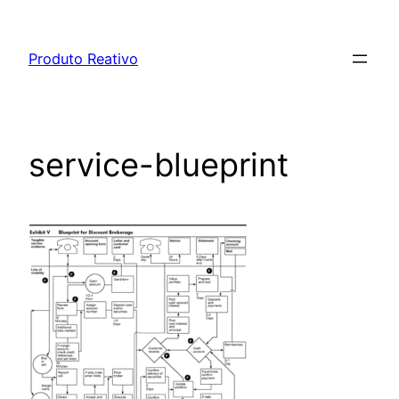
Pular
para
Produto Reativo
o
conteúdo
service-blueprint