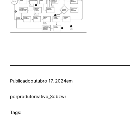
Publicado
outubro 17, 2024
em
por
produtoreativo_3obzwr
Tags: