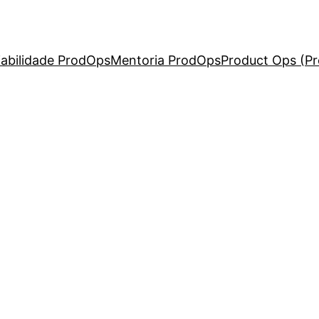
iabilidade ProdOps
Mentoria ProdOps
Product Ops (P