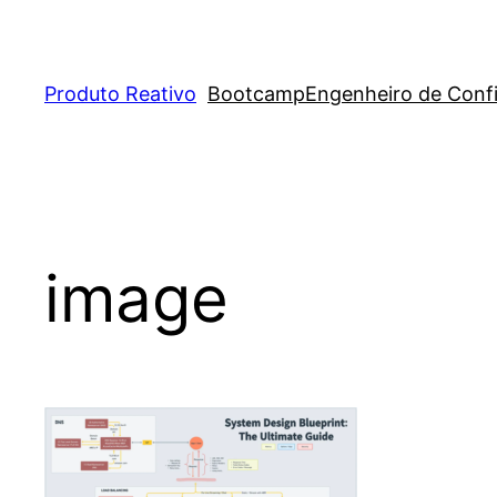
Pular
para
o
Produto Reativo
Bootcamp
Engenheiro de Conf
conteúdo
image