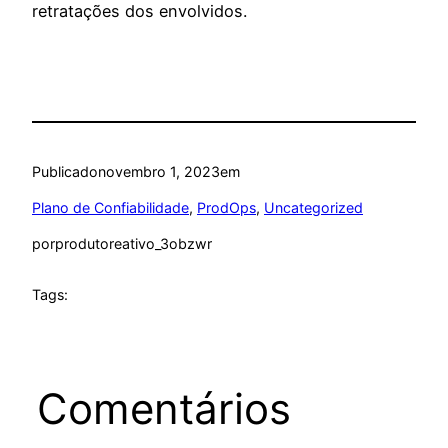
retratações dos envolvidos.
Publicado
novembro 1, 2023
em
Plano de Confiabilidade
, 
ProdOps
, 
Uncategorized
por
produtoreativo_3obzwr
Tags:
Comentários